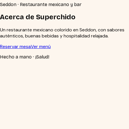
Seddon · Restaurante mexicano y bar
Acerca de Superchido
Un restaurante mexicano colorido en Seddon, con sabores
auténticos, buenas bebidas y hospitalidad relajada.
Reservar mesa
Ver menú
Hecho a mano
·
¡Salud!
Nuestra historia
Un tesoro escondido en el oeste
Fundado en 2021, Superchido nació para amigos, familias y
vecinos que buscan sabor mexicano honesto en un espacio
colorido y relajado — desde la entrada en la calle hasta la
cocina abierta y el patio cubierto.
Como restaurante mexicano en Seddon, recibimos a