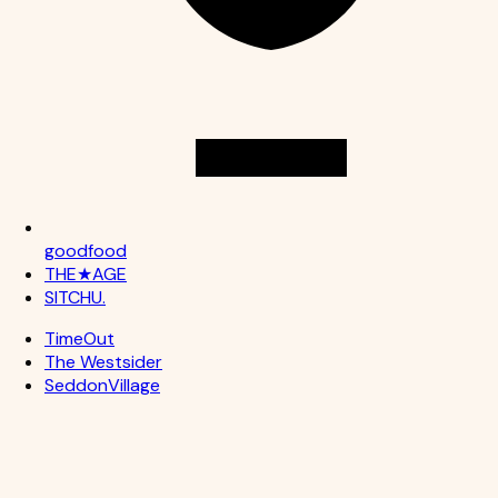
goodfood
THE
★
AGE
SITCH
U
.
TimeOut
The Westsider
Seddon
Village